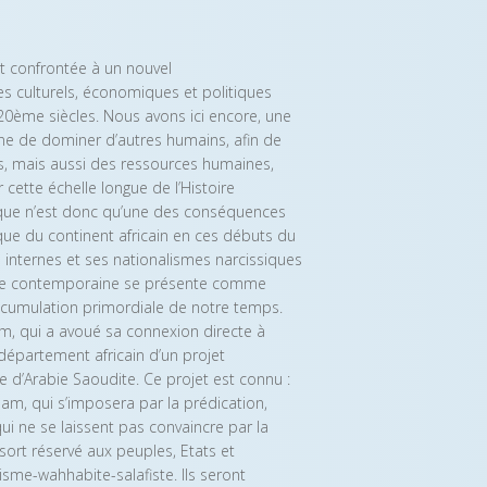
est confrontée à un nouvel
mes culturels, économiques et politiques
0ème siècles. Nous avons ici encore, une
ne de dominer d’autres humains, afin de
s, mais aussi des ressources humaines,
cette échelle longue de l’Histoire
ique n’est donc qu’une des conséquences
ique du continent africain en ces débuts du
 internes et ses nationalismes narcissiques
rique contemporaine se présente comme
’accumulation primordiale de notre temps.
am, qui a avoué sa connexion directe à
e département africain d’un projet
d’Arabie Saoudite. Ce projet est connu :
slam, qui s’imposera par la prédication,
qui ne se laissent pas convaincre par la
 sort réservé aux peuples, Etats et
isme-wahhabite-salafiste. Ils seront