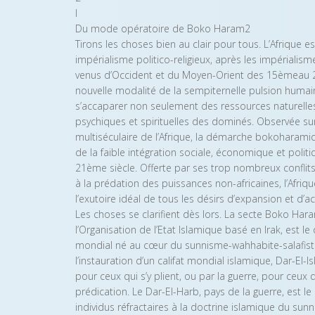
I
Du mode opératoire de Boko Haram2
Tirons les choses bien au clair pour tous. L’Afrique 
impérialisme politico-religieux, après les impérialis
venus d’Occident et du Moyen-Orient des 15èmeau 2
nouvelle modalité de la sempiternelle pulsion humai
s’accaparer non seulement des ressources naturelle
psychiques et spirituelles des dominés. Observée sur 
multiséculaire de l’Afrique, la démarche bokoharam
de la faible intégration sociale, économique et polit
21ème siècle. Offerte par ses trop nombreux conflits
à la prédation des puissances non-africaines, l’Af
l’exutoire idéal de tous les désirs d’expansion et d
Les choses se clarifient dès lors. La secte Boko Har
l’Organisation de l’Etat Islamique basé en Irak, est l
mondial né au cœur du sunnisme-wahhabite-salafiste 
l’instauration d’un califat mondial islamique, Dar-El-I
pour ceux qui s’y plient, ou par la guerre, pour ceux 
prédication. Le Dar-El-Harb, pays de la guerre, est le
individus réfractaires à la doctrine islamique du sunn