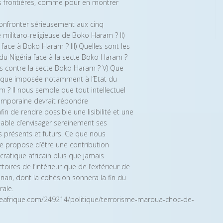
rs frontières, comme pour en montrer
onfronter sérieusement aux cinq
militaro-religieuse de Boko Haram ? II)
face à Boko Haram ? III) Quelles sont les
du Nigéria face à la secte Boko Haram ?
les contre la secte Boko Haram ? V) Que
trique imposée notamment à l’Etat du
m ? Il nous semble que tout intellectuel
ntemporaine devrait répondre
n de rendre possible une lisibilité et une
apable d’envisager sereinement ses
s présents et futurs. Ce que nous
e propose d’être une contribution
ratique africain plus que jamais
oires de l’intérieur que de l’extérieur de
an, dont la cohésion sonnera la fin du
rale.
euneafrique.com/249214/politique/terrorisme-maroua-choc-de-