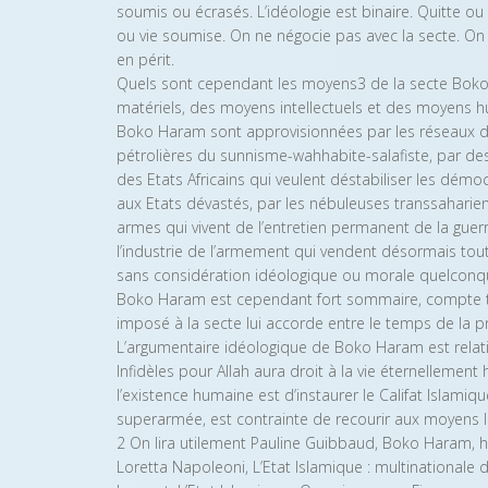
soumis ou écrasés. L’idéologie est binaire. Quitte o
ou vie soumise. On ne négocie pas avec la secte. On l
en périt.
Quels sont cependant les moyens3 de la secte Boko
matériels, des moyens intellectuels et des moyens h
Boko Haram sont approvisionnées par les réseaux de l
pétrolières du sunnisme-wahhabite-salafiste, par des 
des Etats Africains qui veulent déstabiliser les démo
aux Etats dévastés, par les nébuleuses transsahari
armes qui vivent de l’entretien permanent de la guerr
l’industrie de l’armement qui vendent désormais tout
sans considération idéologique ou morale quelconque
Boko Haram est cependant fort sommaire, compte te
imposé à la secte lui accorde entre le temps de la pré
L’argumentaire idéologique de Boko Haram est relati
Infidèles pour Allah aura droit à la vie éternellemen
l’existence humaine est d’instaurer le Califat Islamiq
superarmée, est contrainte de recourir aux moyens l
2 On lira utilement Pauline Guibbaud, Boko Haram, his
Loretta Napoleoni, L’Etat Islamique : multinationale 