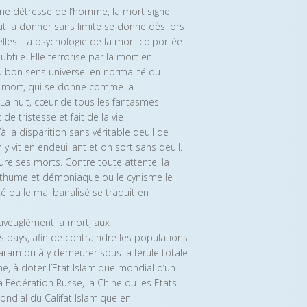
me détresse de l’homme, la mort signe
ut la donner sans limite se donne dès lors
elles. La psychologie de la mort colportée
btile. Elle terrorise par la mort en
 du bon sens universel en normalité du
la mort, qui se donne comme la
. La nuit, cœur de tous les fantasmes
 de tristesse et fait de la vie
 la disparition sans véritable deuil de
 vit en endeuillant et on sort sans deuil.
re ses morts. Contre toute attente, la
posthume et démoniaque ou le cynisme le
té ou le mal banalisé se traduit en
aveuglément la mort, aux
s pays, afin de contraindre les populations
aram ou à y demeurer sous la férule totale
me, à doter l’Etat Islamique mondial d’un
 Fédération Russe, la Chine ou les Etats
mondial du Califat Islamique en