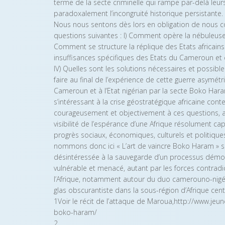
terme de la secte criminelle qui rampe par-delà leu
paradoxalement l’incongruité historique persistante.
Nous nous sentons dès lors en obligation de nous c
questions suivantes : I) Comment opère la nébuleuse 
Comment se structure la réplique des Etats africains 
insuffisances spécifiques des Etats du Cameroun et 
IV) Quelles sont les solutions nécessaires et possib
faire au final de l’expérience de cette guerre asymé
Cameroun et à l’Etat nigérian par la secte Boko Hara
s’intéressant à la crise géostratégique africaine co
courageusement et objectivement à ces questions, afi
visibilité de l’espérance d’une Afrique résolument c
progrès sociaux, économiques, culturels et politique
nommons donc ici « L’art de vaincre Boko Haram » s
désintéressée à la sauvegarde d’un processus démoc
vulnérable et menacé, autant par les forces contradict
l’Afrique, notamment autour du duo camerouno-nigéri
glas obscurantiste dans la sous-région d’Afrique cent
1Voir le récit de l’attaque de Maroua,http://www.j
boko-haram/
2