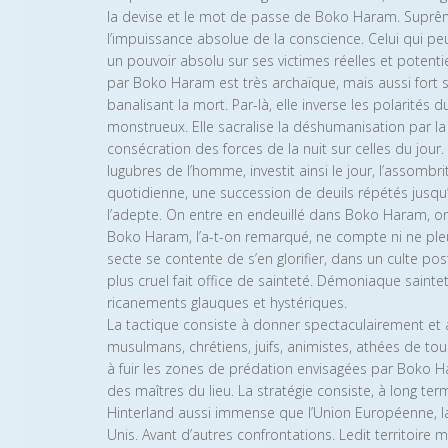
la devise et le mot de passe de Boko Haram. Suprê
l’impuissance absolue de la conscience. Celui qui pe
un pouvoir absolu sur ses victimes réelles et potenti
par Boko Haram est très archaïque, mais aussi fort su
banalisant la mort. Par-là, elle inverse les polarités
monstrueux. Elle sacralise la déshumanisation par 
consécration des forces de la nuit sur celles du jour
lugubres de l’homme, investit ainsi le jour, l’assombrit
quotidienne, une succession de deuils répétés jusqu’à
l’adepte. On entre en endeuillé dans Boko Haram, on y
Boko Haram, l’a-t-on remarqué, ne compte ni ne pleu
secte se contente de s’en glorifier, dans un culte 
plus cruel fait office de sainteté. Démoniaque sainte
ricanements glauques et hystériques.
La tactique consiste à donner spectaculairement et 
musulmans, chrétiens, juifs, animistes, athées de tou
à fuir les zones de prédation envisagées par Boko H
des maîtres du lieu. La stratégie consiste, à long ter
Hinterland aussi immense que l’Union Européenne, la
Unis. Avant d’autres confrontations. Ledit territoire 