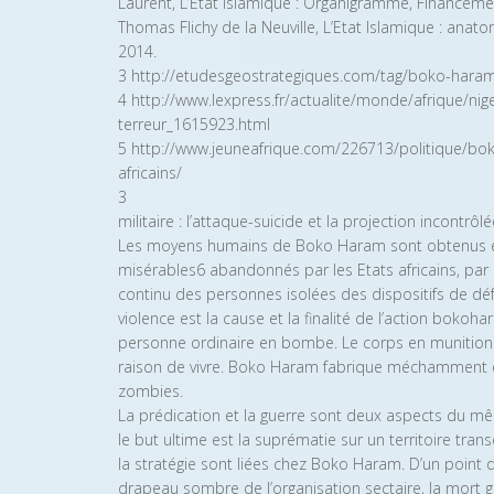
Laurent, L’Etat Islamique : Organigramme, Financements
Thomas Flichy de la Neuville, L’Etat Islamique : anat
2014.
3 http://etudesgeostrategiques.com/tag/boko-hara
4 http://www.lexpress.fr/actualite/monde/afrique/n
terreur_1615923.html
5 http://www.jeuneafrique.com/226713/politique/bo
africains/
3
militaire : l’attaque-suicide et la projection incont
Les moyens humains de Boko Haram sont obtenus enfi
misérables6 abandonnés par les Etats africains, par 
continu des personnes isolées des dispositifs de défe
violence est la cause et la finalité de l’action bok
personne ordinaire en bombe. Le corps en munition. Ic
raison de vivre. Boko Haram fabrique méchamment
zombies.
La prédication et la guerre sont deux aspects du
le but ultime est la suprématie sur un territoire tran
la stratégie sont liées chez Boko Haram. D’un point 
drapeau sombre de l’organisation sectaire, la mort gra