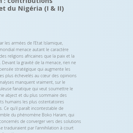
 : contributions
 du Nigéria (I & II)
r les armées de l’Etat Islamique,
e mondial menace autant le caractère
des religions africaines que la paix et la
 Devant la gravité de la menace, rien ne
 pensée stratégique qui augmente les
 les plus échevelés au cœur des opinions
 analyses manquent vraiment, sur le
euse fanatique qui veut soumettre le
sme abject et du plus sommaire des
ts humains les plus ostentatoires
 Ce qu’il paraît incontestable de
ensemble du phénomène Boko Haram, qui
 concernés de converger vers des solutions
traduiraient par l’annihilation à court