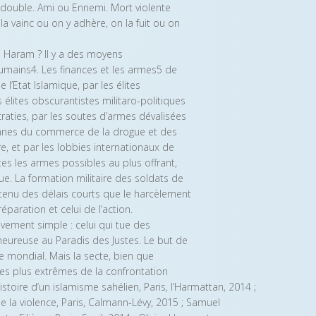
u double. Ami ou Ennemi. Mort violente
a vainc ou on y adhère, on la fuit ou on
 Haram ? Il y a des moyens
umains4. Les finances et les armes5 de
’Etat Islamique, par les élites
élites obscurantistes militaro-politiques
craties, par les soutes d’armes dévalisées
ennes du commerce de la drogue et des
e, et par les lobbies internationaux de
es les armes possibles au plus offrant,
. La formation militaire des soldats de
nu des délais courts que le harcèlement
paration et celui de l’action.
vement simple : celui qui tue des
t heureuse au Paradis des Justes. Le but de
ue mondial. Mais la secte, bien que
es plus extrêmes de la confrontation
toire d’un islamisme sahélien, Paris, l’Harmattan, 2014 ;
de la violence, Paris, Calmann-Lévy, 2015 ; Samuel