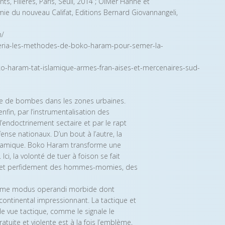
, Filières, Paris, Seuil, 2014 ; Olivier Hanne et
omie du nouveau Califat, Editions Bernard Giovannangeli,
m/
igeria-les-methodes-de-boko-haram-pour-semer-la-
ko-haram-tat-islamique-armes-fran-aises-et-mercenaires-sud-
rôlée de bombes dans les zones urbaines.
n, par l’instrumentalisation des
l’endoctrinement sectaire et par le rapt
nse nationaux. D’un bout à l’autre, la
oharamique. Boko Haram transforme une
i, la volonté de tuer à foison se fait
 et perfidement des hommes-momies, des
 même modus operandi morbide dont
scontinental impressionnant. La tactique et
de vue tactique, comme le signale le
tuite et violente est à la fois l’emblème,